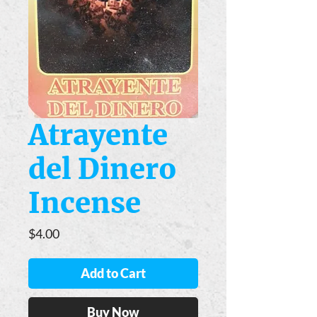
Atrayente
del Dinero
Incense
Price
$4.00
Add to Cart
Buy Now