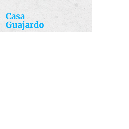
Casa
Guajardo
​VISIT
5223 S. Flores St.
San Antonio, TX
78214
​CALL
T:
210-922-8949
F: 210-922-3334
​CONTACT
casacandles@gmail.com
HOURS